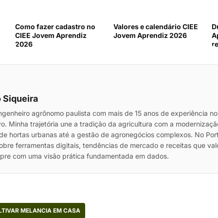
Como fazer cadastro no
Valores e calendário CIEE
D
CIEE Jovem Aprendiz
Jovem Aprendiz 2026
A
2026
r
 Siqueira
genheiro agrônomo paulista com mais de 15 anos de experiência no
vo. Minha trajetória une a tradição da agricultura com a modernizaç
de hortas urbanas até a gestão de agronegócios complexos. No Port
sobre ferramentas digitais, tendências de mercado e receitas que va
mpre com uma visão prática fundamentada em dados.
TIVAR MELANCIA EM CASA