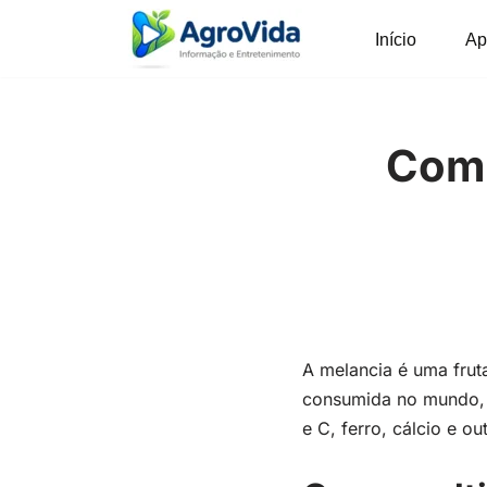
Início
Ap
Pular
para
o
conteúdo
Como
A melancia é uma fruta
consumida no mundo, a
e C, ferro, cálcio e ou