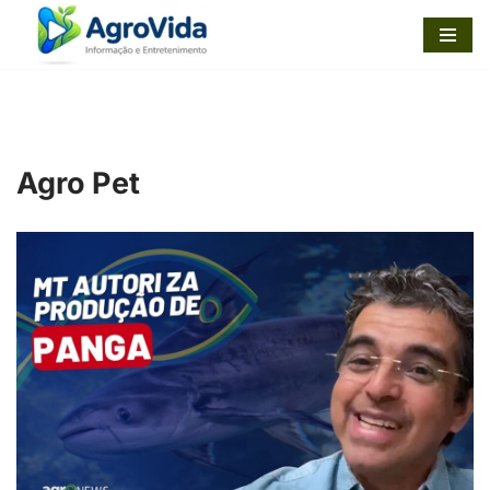
Pular
para
o
conteúdo
Agro Pet