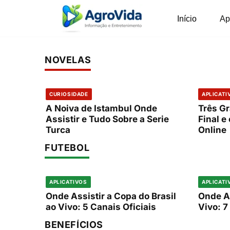
Confira a tabela completa dos jogos da Copa d
Início
Ap
Pular
informações para acompanhar cada partida ao v
para
o
NOVELAS
conteúdo
CURIOSIDADE
APLICATI
A Noiva de Istambul Onde
Três Gr
Assistir e Tudo Sobre a Serie
Final e
Turca
Online
FUTEBOL
APLICATIVOS
APLICATI
Onde Assistir a Copa do Brasil
Onde As
ao Vivo: 5 Canais Oficiais
Vivo: 7
BENEFÍCIOS