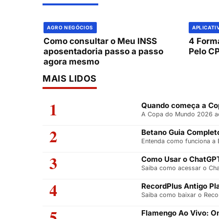
AGRO NEGÓCIOS
APLICATI
Como consultar o Meu INSS
4 Forma
aposentadoria passo a passo
Pelo C
agora mesmo
MAIS LIDOS
1
Quando começa a Cop
A Copa do Mundo 2026 aco
2
Betano Guia Completo
Entenda como funciona a B
3
Como Usar o ChatGPT
Saiba como acessar o Chat
4
RecordPlus Antigo Pl
Saiba como baixar o Recor
5
Flamengo Ao Vivo: On