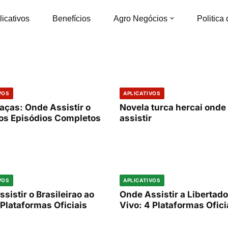
o Mundo 2026, com horários, fases e
licativos
Benefícios
Agro Negócios
Politica
ivo.
CURIOS
APLICA
Onde 
Melho
VOS
APLICATIVOS
aças: Onde Assistir o
Novela turca hercai onde
 os Episódios Completos
assistir
VOS
APLICATIVOS
sistir o Brasileirao ao
Onde Assistir a Libertado
 Plataformas Oficiais
Vivo: 4 Plataformas Ofici