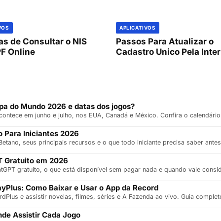
VOS
APLICATIVOS
s de Consultar o NIS
Passos Para Atualizar o
PF Online
Cadastro Unico Pela Inte
a do Mundo 2026 e datas dos jogos?
ntece em junho e julho, nos EUA, Canadá e México. Confira o calendário 
 Para Iniciantes 2026
etano, seus principais recursos e o que todo iniciante precisa saber ante
 Gratuito em 2026
GPT gratuito, o que está disponível sem pagar nada e quando vale consi
ayPlus: Como Baixar e Usar o App da Record
dPlus e assistir novelas, filmes, séries e A Fazenda ao vivo. Guia comple
de Assistir Cada Jogo