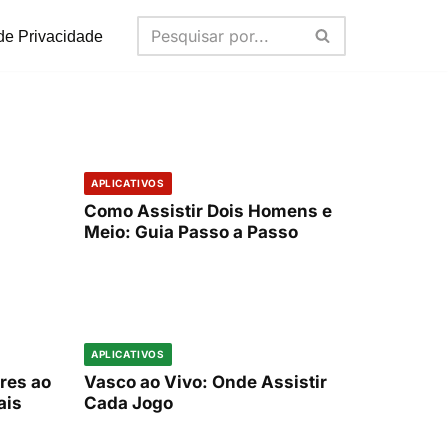
 de Privacidade
IDADE
TIVOS
vai ser a Copa 2026: Cidades e Estádios
res IAs para Criar Imagens Grátis em 2026
APLICATIVOS
Como Assistir Dois Homens e
Meio: Guia Passo a Passo
APLICATIVOS
res ao
Vasco ao Vivo: Onde Assistir
ais
Cada Jogo