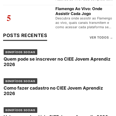
passo a passo para celular, PC e
Smart TV.
Flamengo Ao Vivo: Onde
Assistir Cada Jogo
5
Descubra onde assistir ao Flamengo
ao vivo, quais canais transmitem e
como acessar cada plataforma sem
perder nenhuma partida.
POSTS RECENTES
VER TODOS →
BENEFÍCIOS SOCIAIS
Quem pode se inscrever no CIEE Jovem Aprendiz
2026
BENEFÍCIOS SOCIAIS
Como fazer cadastro no CIEE Jovem Aprendiz
2026
BENEFÍCIOS SOCIAIS