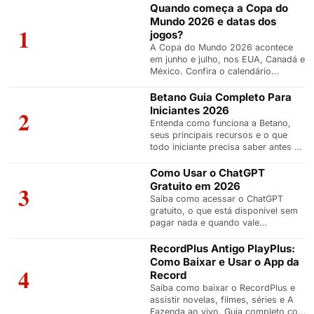
Quando começa a Copa do
Mundo 2026 e datas dos
1
jogos?
A Copa do Mundo 2026 acontece
em junho e julho, nos EUA, Canadá e
México. Confira o calendário
completo, fases e informações
essenciais.
Betano Guia Completo Para
Iniciantes 2026
2
Entenda como funciona a Betano,
seus principais recursos e o que
todo iniciante precisa saber antes de
começar a usar a plataforma.
Como Usar o ChatGPT
Gratuito em 2026
3
Saiba como acessar o ChatGPT
gratuito, o que está disponível sem
pagar nada e quando vale
considerar um plano pago.
RecordPlus Antigo PlayPlus:
Como Baixar e Usar o App da
4
Record
Saiba como baixar o RecordPlus e
assistir novelas, filmes, séries e A
Fazenda ao vivo. Guia completo com