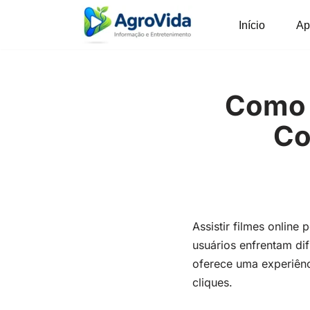
Início
Ap
Pular
para
o
conteúdo
Como 
Co
Assistir filmes online
usuários enfrentam dif
oferece uma experiênc
cliques.