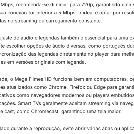
 Mbps, recomenda-se diminuir para 720p, garantindo uma v
sua conexão for inferior a 5 Mbps, o ideal é optar por re
das no streaming ou carregamento constante.
ajuste de áudio e legendas também é essencial para uma e
te escolher opções de áudio diversas, como português du
incronização das legendas diretamente no player para melh
mes em versões originais com legenda.
ade, o Mega Filmes HD funciona bem em computadores, cel
s atualizados como Chrome, Firefox ou Edge para garanti
licativos como navegadores modernos ou players embutido
ações. Smart TVs geralmente aceitam streaming via naveg
de cast, como Chromecast, garantindo uma tela maior.
idade durante a reprodução, evite abrir várias abas ou apl