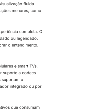
isualização fluida
soluções menores, como
xperiência completa. O
blado ou legendado.
orar o entendimento,
ulares e smart TVs.
r suporte a codecs
s suportam o
ador integrado ou por
icativos que consumam