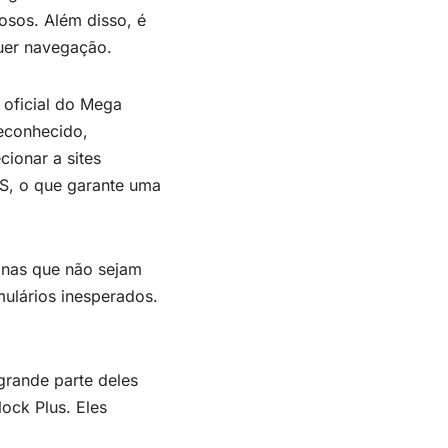
iosos. Além disso, é
quer navegação.
 oficial do Mega
econhecido,
ionar a sites
PS, o que garante uma
inas que não sejam
mulários inesperados.
grande parte deles
ock Plus. Eles