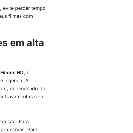
, evite perder tempo
seus filmes com
es em alta
a Filmes HD
, é
 e legenda. A
rior, dependendo do
ar travamentos se a
rodução. Para
 problemas. Para