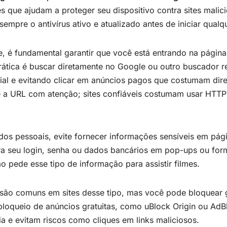
s que ajudam a proteger seu dispositivo contra sites malic
empre o antivírus ativo e atualizado antes de iniciar qual
e, é fundamental garantir que você está entrando na página
ática é buscar diretamente no Google ou outro buscador r
ial e evitando clicar em anúncios pagos que costumam direc
ue a URL com atenção; sites confiáveis costumam usar HTT
dos pessoais, evite fornecer informações sensíveis em pág
ira seu login, senha ou dados bancários em pop-ups ou for
ão pede esse tipo de informação para assistir filmes.
são comuns em sites desse tipo, mas você pode bloquear 
loqueio de anúncios gratuitas, como uBlock Origin ou AdBl
a e evitam riscos como cliques em links maliciosos.