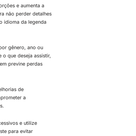
torções e aumenta a
ara não perder detalhes
 o idioma da legenda
 por gênero, ano ou
 o que deseja assistir,
vem previne perdas
elhorias de
mprometer a
s.
ssivos e utilize
te para evitar