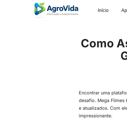
Início
Ap
Pular
para
o
conteúdo
Como Ass
G
Encontrar uma platafor
desafio. Mega Filmes
e atualizados. Com ele
impressionante.