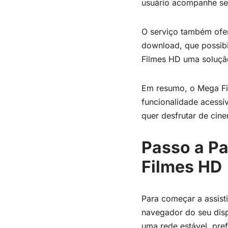
usuário acompanhe seu
O serviço também ofere
download, que possibil
Filmes HD uma solução
Em resumo, o Mega Fil
funcionalidade acessí
quer desfrutar de cin
Passo a Pa
Filmes HD
Para começar a assist
navegador do seu dispo
uma rede estável, pre