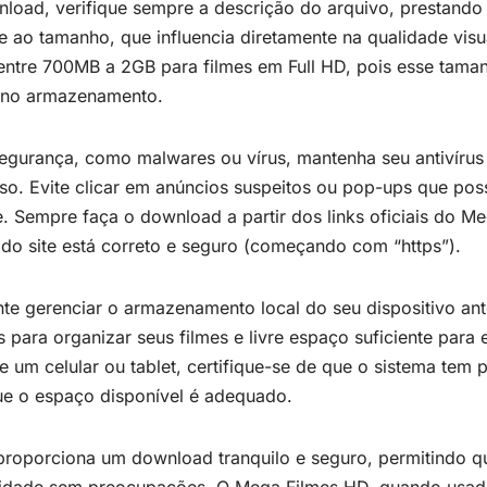
wnload, verifique sempre a descrição do arquivo, prestand
ao tamanho, que influencia diretamente na qualidade visual
entre 700MB a 2GB para filmes em Full HD, pois esse taman
a no armazenamento.
segurança, como malwares ou vírus, mantenha seu antivírus 
so. Evite clicar em anúncios suspeitos ou pop-ups que po
e. Sempre faça o download a partir dos links oficiais do M
 do site está correto e seguro (começando com “https”).
te gerenciar o armazenamento local do seu dispositivo ante
s para organizar seus filmes e livre espaço suficiente para e
e um celular ou tablet, certifique-se de que o sistema tem 
ue o espaço disponível é adequado.
 proporciona um download tranquilo e seguro, permitindo q