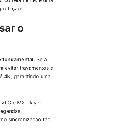
o corretamente, é uma
 proteção.
sar o
é fundamental.
Se a
ra evitar travamentos e
té 4K, garantindo uma
o VLC e MX Player
legendas,
mo sincronização fácil