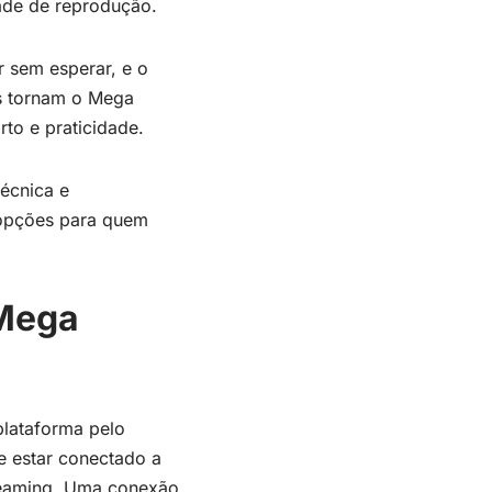
ade de reprodução.
r sem esperar, e o
os tornam o Mega
to e praticidade.
écnica e
 opções para quem
 Mega
plataforma pelo
de estar conectado a
treaming. Uma conexão