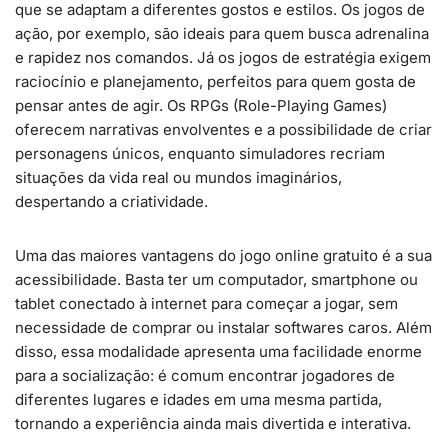
que se adaptam a diferentes gostos e estilos. Os jogos de
ação, por exemplo, são ideais para quem busca adrenalina
e rapidez nos comandos. Já os jogos de estratégia exigem
raciocínio e planejamento, perfeitos para quem gosta de
pensar antes de agir. Os RPGs (Role-Playing Games)
oferecem narrativas envolventes e a possibilidade de criar
personagens únicos, enquanto simuladores recriam
situações da vida real ou mundos imaginários,
despertando a criatividade.
Uma das maiores vantagens do jogo online gratuito é a sua
acessibilidade. Basta ter um computador, smartphone ou
tablet conectado à internet para começar a jogar, sem
necessidade de comprar ou instalar softwares caros. Além
disso, essa modalidade apresenta uma facilidade enorme
para a socialização: é comum encontrar jogadores de
diferentes lugares e idades em uma mesma partida,
tornando a experiência ainda mais divertida e interativa.