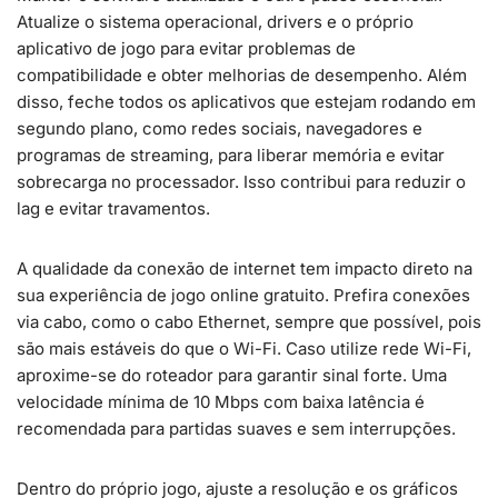
Atualize o sistema operacional, drivers e o próprio
aplicativo de jogo para evitar problemas de
compatibilidade e obter melhorias de desempenho. Além
disso, feche todos os aplicativos que estejam rodando em
segundo plano, como redes sociais, navegadores e
programas de streaming, para liberar memória e evitar
sobrecarga no processador. Isso contribui para reduzir o
lag e evitar travamentos.
A qualidade da conexão de internet tem impacto direto na
sua experiência de jogo online gratuito. Prefira conexões
via cabo, como o cabo Ethernet, sempre que possível, pois
são mais estáveis do que o Wi-Fi. Caso utilize rede Wi-Fi,
aproxime-se do roteador para garantir sinal forte. Uma
velocidade mínima de 10 Mbps com baixa latência é
recomendada para partidas suaves e sem interrupções.
Dentro do próprio jogo, ajuste a resolução e os gráficos