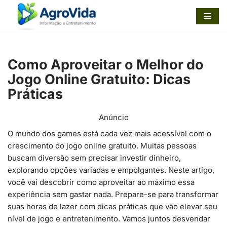
Pular
para
o
Como Aproveitar o Melhor do
conteúdo
Jogo Online Gratuito: Dicas
Práticas
Anúncio
O mundo dos games está cada vez mais acessível com o
crescimento do jogo online gratuito. Muitas pessoas
buscam diversão sem precisar investir dinheiro,
explorando opções variadas e empolgantes. Neste artigo,
você vai descobrir como aproveitar ao máximo essa
experiência sem gastar nada. Prepare-se para transformar
suas horas de lazer com dicas práticas que vão elevar seu
nível de jogo e entretenimento. Vamos juntos desvendar