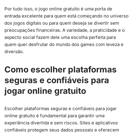
Por tudo isso, o jogo online gratuito é uma porta de
entrada excelente para quem está começando no universo
dos jogos digitais ou para quem deseja se divertir sem
preocupações financeiras. A variedade, a praticidade e o
aspecto social fazem dele uma escolha perfeita para
quem quer desfrutar do mundo dos games com leveza e
diversão.
Como escolher plataformas
seguras e confiáveis para
jogar online gratuito
Escolher plataformas seguras e confiáveis para jogar
online gratuito é fundamental para garantir uma
experiência divertida e sem riscos. Sites e aplicativos
confiáveis protegem seus dados pessoais e oferecem