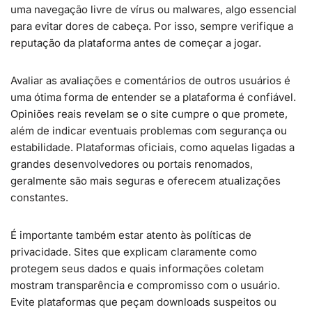
uma navegação livre de vírus ou malwares, algo essencial
para evitar dores de cabeça. Por isso, sempre verifique a
reputação da plataforma antes de começar a jogar.
Avaliar as avaliações e comentários de outros usuários é
uma ótima forma de entender se a plataforma é confiável.
Opiniões reais revelam se o site cumpre o que promete,
além de indicar eventuais problemas com segurança ou
estabilidade. Plataformas oficiais, como aquelas ligadas a
grandes desenvolvedores ou portais renomados,
geralmente são mais seguras e oferecem atualizações
constantes.
É importante também estar atento às políticas de
privacidade. Sites que explicam claramente como
protegem seus dados e quais informações coletam
mostram transparência e compromisso com o usuário.
Evite plataformas que peçam downloads suspeitos ou