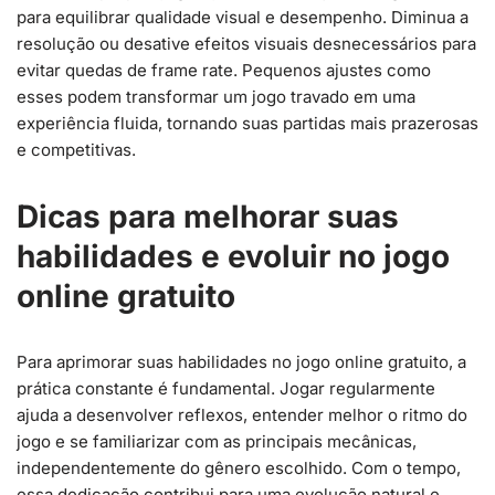
para equilibrar qualidade visual e desempenho. Diminua a
resolução ou desative efeitos visuais desnecessários para
evitar quedas de frame rate. Pequenos ajustes como
esses podem transformar um jogo travado em uma
experiência fluida, tornando suas partidas mais prazerosas
e competitivas.
Dicas para melhorar suas
habilidades e evoluir no jogo
online gratuito
Para aprimorar suas habilidades no jogo online gratuito, a
prática constante é fundamental. Jogar regularmente
ajuda a desenvolver reflexos, entender melhor o ritmo do
jogo e se familiarizar com as principais mecânicas,
independentemente do gênero escolhido. Com o tempo,
essa dedicação contribui para uma evolução natural e