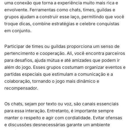
uma conexão que torna a experiência muito mais rica e
envolvente. Ferramentas como chats, times, guildas e
grupos ajudam a construir esse laço, permitindo que você
troque dicas, combine estratégias e celebre conquistas
em conjunto.
Participar de times ou guildas proporciona um senso de
pertencimento e cooperação. Ali, você encontra parceiros
para desafios, ajuda mútua e até amizades que podem ir
além do jogo. Esses grupos costumam organizar eventos e
partidas especiais que estimulam a comunicação e a
colaboração, tornando o jogo mais dinâmico e
recompensador.
Os chats, sejam por texto ou voz, são canais essenciais
para essa interação. Entretanto, é importante sempre
manter o respeito e agir com cordialidade. Evitar ofensas
e discussões desnecessárias garante um ambiente