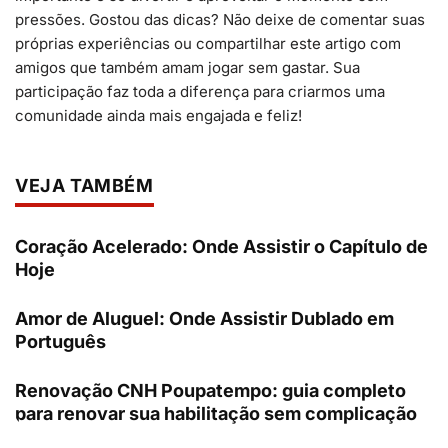
pressões. Gostou das dicas? Não deixe de comentar suas
próprias experiências ou compartilhar este artigo com
amigos que também amam jogar sem gastar. Sua
participação faz toda a diferença para criarmos uma
comunidade ainda mais engajada e feliz!
VEJA TAMBÉM
Coração Acelerado: Onde Assistir o Capítulo de
Hoje
Amor de Aluguel: Onde Assistir Dublado em
Português
Renovação CNH Poupatempo: guia completo
para renovar sua habilitação sem complicação