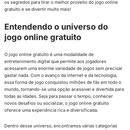
os segredos para tirar o melhor proveito do jogo online
gratuito e se divertir muito mais!
Entendendo o universo do
jogo online gratuito
O jogo online gratuito é uma modalidade de
entretenimento digital que permite aos jogadores
acessarem uma enorme variedade de jogos sem precisar
gastar nada. Com o avanço da internet e da tecnologia,
essa forma de jogo conquistou milhões de fãs em todo o
mundo, tornando-se uma opção acessível e divertida para
todas as idades. Seja para passar o tempo, conhecer
novos desafios ou socializar, o jogo online gratuito
oferece uma experiência rica e diversificada.
Dentro desse universo, encontramos várias categorias