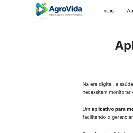
Início
Ap
Pular
para
o
conteúdo
Apl
Na era digital, a saú
necessitam monitorar 
Um
aplicativo para me
facilitando o gerenci