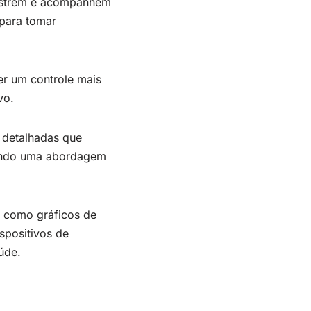
gistrem e acompanhem
para tomar
er um controle mais
vo.
s detalhadas que
tindo uma abordagem
s como gráficos de
spositivos de
úde.