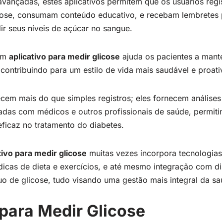
vançadas, estes aplicativos permitem que os usuários re
cose, consumam conteúdo educativo, e recebam lembretes 
 seus níveis de açúcar no sangue.
 um
aplicativo para medir glicose
ajuda os pacientes a mant
contribuindo para um estilo de vida mais saudável e proati
ecem mais do que simples registros; eles fornecem análise
adas com médicos e outros profissionais de saúde, permi
eficaz no tratamento do diabetes.
tivo para medir glicose
muitas vezes incorpora tecnologia
dicas de dieta e exercícios, e até mesmo integração com di
o de glicose, tudo visando uma gestão mais integral da sa
 para Medir Glicose