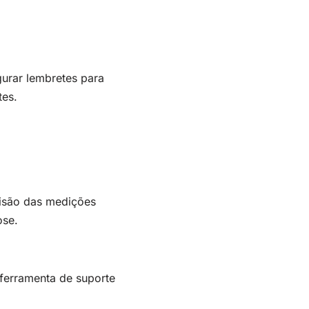
gurar lembretes para
tes.
cisão das medições
ose.
erramenta de suporte