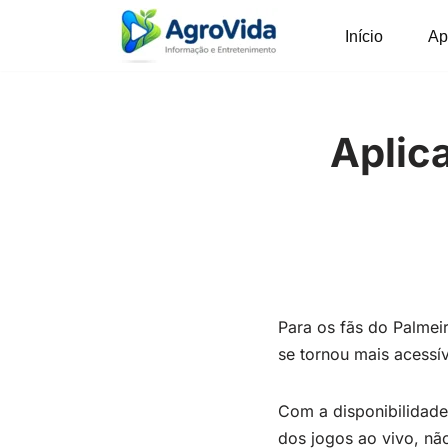
Início
Ap
Pular
para
o
conteúdo
Aplica
Para os fãs do Palmei
se tornou mais acessí
Com a disponibilidade 
dos jogos ao vivo, nã