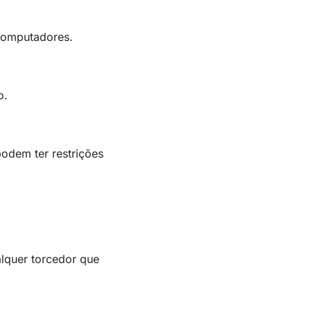
 computadores.
o.
podem ter restrições
alquer torcedor que