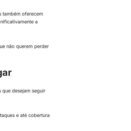
as também oferecem
gnificativamente a
 que não querem perder
gar
ãs que desejam seguir
staques e até cobertura