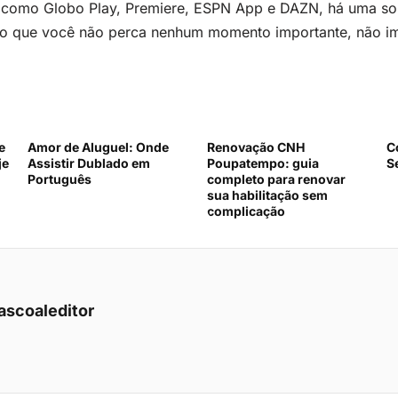
como Globo Play, Premiere, ESPN App e DAZN, há uma sol
do que você não perca nenhum momento importante, não im
e
Amor de Aluguel: Onde
Renovação CNH
C
je
Assistir Dublado em
Poupatempo: guia
S
Português
completo para renovar
sua habilitação sem
complicação
ascoaleditor