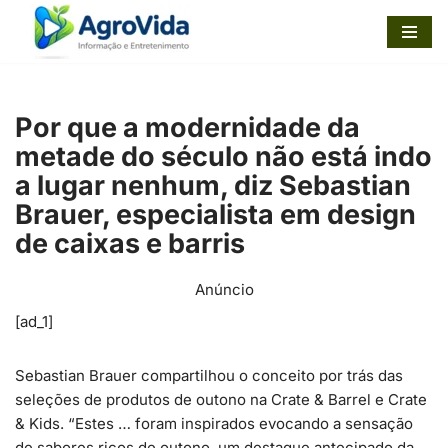
Pular
para
o
Por que a modernidade da
conteúdo
metade do século não está indo
a lugar nenhum, diz Sebastian
Brauer, especialista em design
de caixas e barris
Anúncio
[ad_1]
Sebastian Brauer compartilhou o conceito por trás das
seleções de produtos de outono na Crate & Barrel e Crate
& Kids. “Estes … foram inspirados evocando a sensação
de sabores ricos de outono, um destaque antecipado da