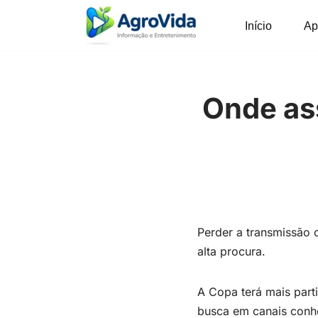
Início
Ap
Pular
para
o
conteúdo
Onde ass
Perder a transmissão c
alta procura.
A Copa terá mais parti
busca em canais conh