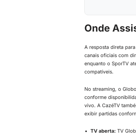
Onde Assis
A resposta direta par
canais oficiais com di
enquanto o SporTV ate
compatíveis.
No streaming, o Globo
conforme disponibilid
vivo. A CazéTV também
exibir partidas confor
TV aberta:
TV Globo,