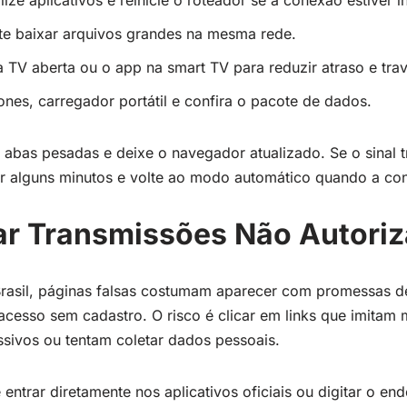
lize aplicativos e reinicie o roteador se a conexão estiver in
te baixar arquivos grandes na mesma rede.
a TV aberta ou o app na smart TV para reduzir atraso e tra
nes, carregador portátil e confira o pacote de dados.
abas pesadas e deixe o navegador atualizado. Se o sinal t
r alguns minutos e volte ao modo automático quando a cone
ar Transmissões Não Autori
rasil, páginas falsas costumam aparecer com promessas de
cesso sem cadastro. O risco é clicar em links que imitam
sivos ou tentam coletar dados pessoais.
entrar diretamente nos aplicativos oficiais ou digitar o en