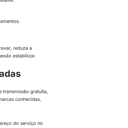
stável.
vamentos.
ravar, reduza a
xão estabilizar.
zadas
 transmissão gratuita,
 marcas conhecidas,
dereço do serviço no