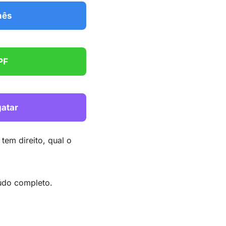
mês
PF
gatar
tem direito, qual o
údo completo.