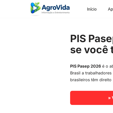
Início
Ap
Pular
para
o
conteúdo
PIS Pase
se você 
PIS Pasep 2026
é o ab
Brasil a trabalhadores
brasileiros têm direit
» 