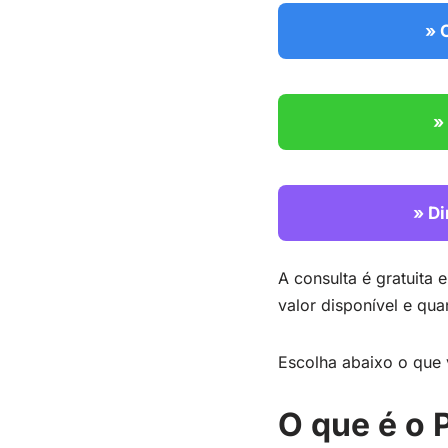
» 
»
» Di
A consulta é gratuita 
valor disponível e qua
Escolha abaixo o que 
O que é o 