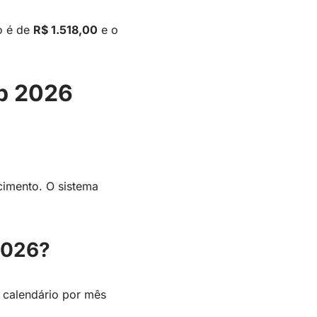
o é de
R$ 1.518,00
e o
ep 2026
cimento. O sistema
2026?
calendário por mês