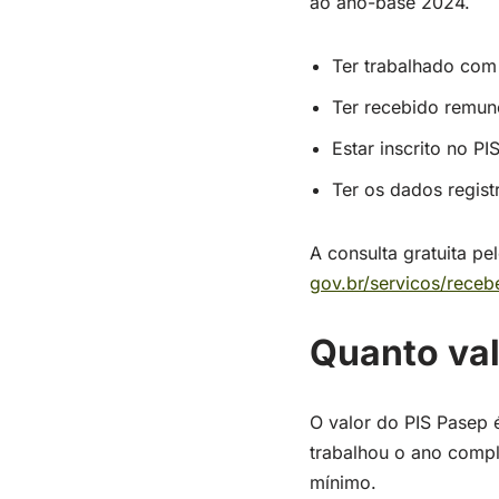
ao ano-base 2024.
Ter trabalhado com
Ter recebido remun
Estar inscrito no P
Ter os dados regis
A consulta gratuita p
gov.br/servicos/receb
Quanto val
O valor do PIS Pasep 
trabalhou o ano compl
mínimo.