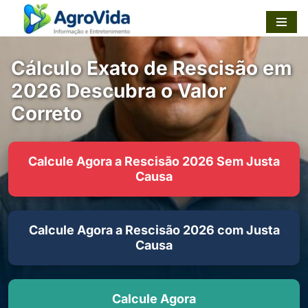
Pular
para
Cálculo Exato de Rescisão em
o
2026 Descubra o Valor
conteúdo
Correto
Calcule Agora a Rescisão 2026 Sem Justa
Causa
Calcule Agora a Rescisão 2026 com Justa
Causa
Calcule Agora