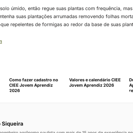
solo úmido, então regue suas plantas com frequência, mas
tenha suas plantações arrumadas removendo folhas mortas 
oque repelentes de formigas ao redor da base de suas plant
m
Como fazer cadastro no
Valores e calendário CIEE
D
CIEE Jovem Aprendiz
Jovem Aprendiz 2026
A
2026
r
 Siqueira
genheiro agrônomo paulista com mais de 15 anos de experiência no