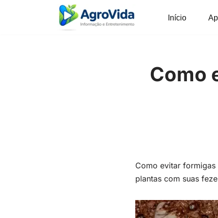
Início
Ap
Pular
para
o
conteúdo
Como e
Como evitar formigas 
plantas com suas feze