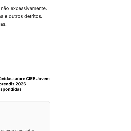
 não excessivamente.
e outros detritos.
as.
úvidas sobre CIEE Jovem
prendiz 2026
espondidas
 campo e no setor