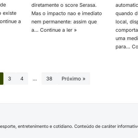
 de
diretamente o score Serasa.
automati
 existe
Mas o impacto nao e imediato
quando d
ontinue a
nem permanente: assim que
local, dis
a…
Continue a ler »
comporta
uma medi
para…
Co
3
4
…
38
Próximo »
s, esporte, entretenimento e cotidiano. Conteúdo de caráter informat