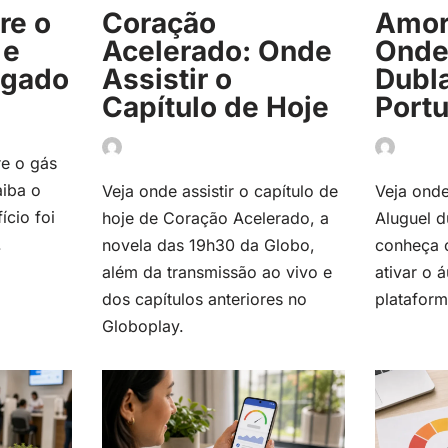
re o
Coração
Amor
 e
Acelerado: Onde
Onde 
egado
Assistir o
Dubl
Capítulo de Hoje
Port
re o gás
iba o
Veja onde assistir o capítulo de
Veja onde
ício foi
hoje de Coração Acelerado, a
Aluguel 
.
novela das 19h30 da Globo,
conheça 
além da transmissão ao vivo e
ativar o 
dos capítulos anteriores no
plataform
Globoplay.