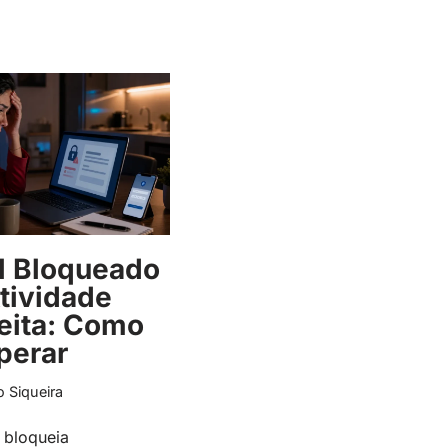
l Bloqueado
tividade
eita: Como
perar
o Siqueira
 bloqueia