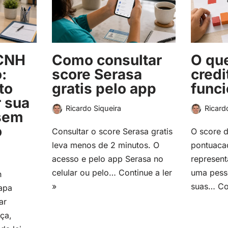
CNH
Como consultar
O que
:
score Serasa
credi
to
gratis pelo app
func
r sua
Ricardo Siqueira
Ricard
 sem
o
Consultar o score Serasa gratis
O score d
leva menos de 2 minutos. O
pontuaca
acesso e pelo app Serasa no
represent
celular ou pelo…
Continue a ler
uma pess
h
»
suas…
Co
apa
ar
ça,