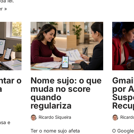
da lei.
er »
tar o
Nome sujo: o que
Gmai
a
muda no score
por A
quando
Susp
regulariza
Recu
Ricardo Siqueira
Ricard
asa e
Ter o nome sujo afeta
O Google