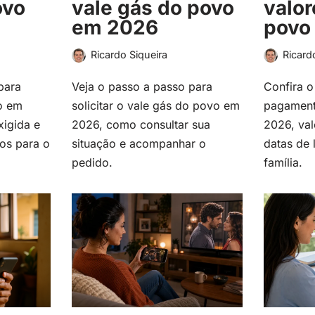
ovo
vale gás do povo
valor
em 2026
povo
Ricardo Siqueira
Ricard
para
Veja o passo a passo para
Confira o
o em
solicitar o vale gás do povo em
pagament
xigida e
2026, como consultar sua
2026, val
os para o
situação e acompanhar o
datas de 
pedido.
família.