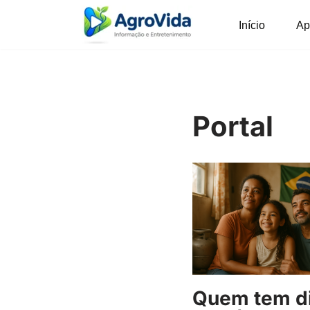
Início
Ap
Pular
para
o
conteúdo
Portal
Quem tem di