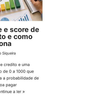
 e score de
to e como
iona
o Siqueira
e credito e uma
o de 0 a 1000 que
a a probabilidade de
oa pagar
ntinue a ler »