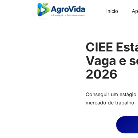
Início
Ap
Pular
para
o
conteúdo
CIEE Es
Vaga e s
2026
Conseguir um estágio 
mercado de trabalho.