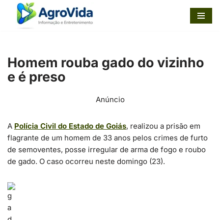
Pular
para
o
Homem rouba gado do vizinho
conteúdo
e é preso
Anúncio
A
Polícia Civil do Estado de Goiás
, realizou a prisão em
flagrante de um homem de 33 anos pelos crimes de furto
de semoventes, posse irregular de arma de fogo e roubo
de gado. O caso ocorreu neste domingo (23).