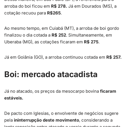
arroba do boi ficou em
R$ 278.
Já em Dourados (MS), a
cotação recuou para
R$265
.
Ao mesmo tempo, em Cuiabá (MT), a arroba de boi gordo
finalizou o dia cotada a
R$ 252
. Simultaneamente, em
Uberaba (MG), as cotações ficaram em
R$ 275
.
Já em Goiânia (GO), a arroba continuou cotada em
R$ 257.
Boi: mercado atacadista
Já no atacado, os preços da mesocarpo bovina
ficaram
estáveis.
De pacto com Iglesias, o envolvente de negócios sugere
pela
ininterrupção deste movimento
, considerando a
lenta reposição entre atacado e varejo durante a segunda