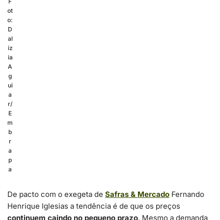
F
ot
o:
D
al
iz
ia
A
g
ui
a
r/
E
m
b
r
a
p
a
De pacto com o exegeta de
Safras & Mercado
Fernando
Henrique Iglesias a tendência é de que os preços
continuem caindo no pequeno prazo
. Mesmo a demanda