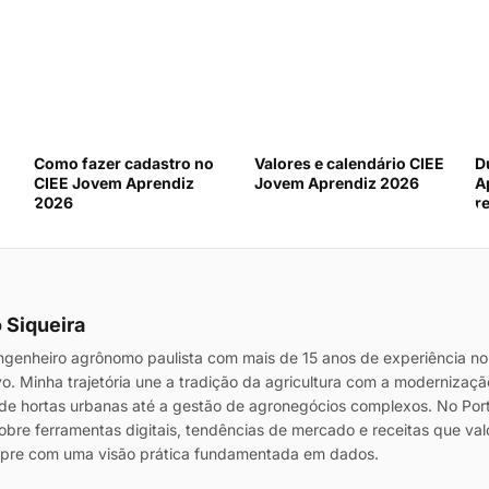
Como fazer cadastro no
Valores e calendário CIEE
D
CIEE Jovem Aprendiz
Jovem Aprendiz 2026
A
2026
r
 Siqueira
genheiro agrônomo paulista com mais de 15 anos de experiência no
vo. Minha trajetória une a tradição da agricultura com a modernizaç
de hortas urbanas até a gestão de agronegócios complexos. No Port
sobre ferramentas digitais, tendências de mercado e receitas que va
mpre com uma visão prática fundamentada em dados.