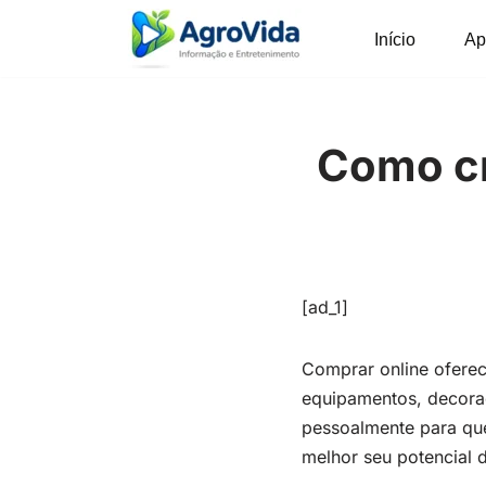
Início
Ap
Pular
para
o
conteúdo
Como cr
[ad_1]
Comprar online ofere
equipamentos, decoraç
pessoalmente para que
melhor seu potencial 