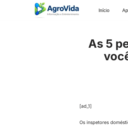
Início
Ap
Pular
para
o
conteúdo
As 5 p
você
[ad_1]
Os inspetores domést