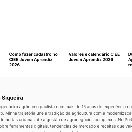
Como fazer cadastro no
Valores e calendário CIEE
D
CIEE Jovem Aprendiz
Jovem Aprendiz 2026
A
2026
r
 Siqueira
genheiro agrônomo paulista com mais de 15 anos de experiência no
vo. Minha trajetória une a tradição da agricultura com a modernizaç
de hortas urbanas até a gestão de agronegócios complexos. No Port
sobre ferramentas digitais, tendências de mercado e receitas que va