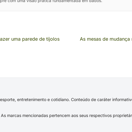
mpre com uma visão prática fundamentada em dados.
azer uma parede de tijolos
As mesas de mudança 
s, esporte, entretenimento e cotidiano. Conteúdo de caráter informat
As marcas mencionadas pertencem aos seus respectivos proprietár