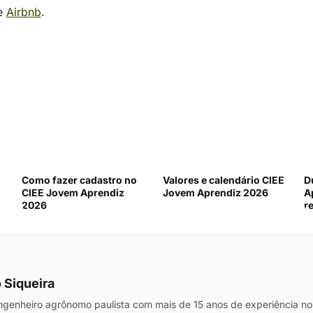
e
Airbnb
.
Como fazer cadastro no
Valores e calendário CIEE
D
CIEE Jovem Aprendiz
Jovem Aprendiz 2026
A
2026
r
 Siqueira
genheiro agrônomo paulista com mais de 15 anos de experiência no