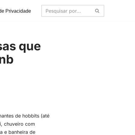
 de Privacidade
sas que
bnb
antes de hobbits (até
i, chuveiro com
da e banheira de