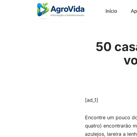
Início
Ap
Pular
para
o
conteúdo
50 cas
vo
[ad_1]
Encontre um pouco do
quatro) encontrarão mu
azulejos, lareira a le