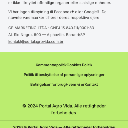
er ikke tilknyttet offentlige organer eller statslige enheder.
Vi har ingen tilknytning til Facebook® eller Google®. De
nævnte varemærker tilhører deres respektive ejere.
CF MARKETING LTDA · CNPJ 15.840.111/0001-83
AL Rio Negro, 500 — Alphaville, Barueri/SP
kontakt@portalagrovida.com.br
Kommentarpolitik
Cookies Politik
Politik til beskyttelse af personlige oplysninger
Betingelser for brug
Hvem vi er
Kontakt
© 2024 Portal Agro Vida. Alle rettigheder
forbeholdes.
2026 © Portal Agro Vida — Alle rettigheder forbeholdes