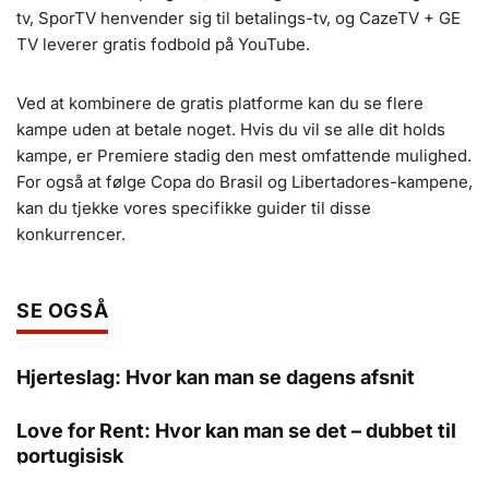
tv, SporTV henvender sig til betalings-tv, og CazeTV + GE
TV leverer gratis fodbold på YouTube.
Ved at kombinere de gratis platforme kan du se flere
kampe uden at betale noget. Hvis du vil se alle dit holds
kampe, er Premiere stadig den mest omfattende mulighed.
For også at følge Copa do Brasil og Libertadores-kampene,
kan du tjekke vores specifikke guider til disse
konkurrencer.
SE OGSÅ
Hjerteslag: Hvor kan man se dagens afsnit
Love for Rent: Hvor kan man se det – dubbet til
portugisisk