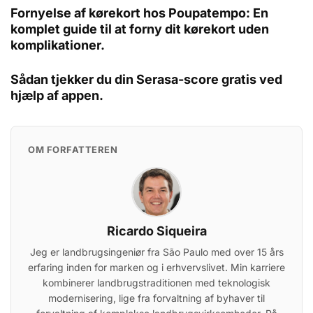
Fornyelse af kørekort hos Poupatempo: En
komplet guide til at forny dit kørekort uden
komplikationer.
Sådan tjekker du din Serasa-score gratis ved
hjælp af appen.
OM FORFATTEREN
Ricardo Siqueira
Jeg er landbrugsingeniør fra São Paulo med over 15 års
erfaring inden for marken og i erhvervslivet. Min karriere
kombinerer landbrugstraditionen med teknologisk
modernisering, lige fra forvaltning af byhaver til