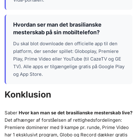
Hvordan ser man det brasilianske
mesterskab på sin mobiltelefon?
Du skal blot downloade den officielle app til den
platform, der sender spillet: Globoplay, Premiere
Play, Prime Video eller YouTube (til CazeTV og GE
TV). Alle apps er tilgængelige gratis på Google Play
og App Store.
Konklusion
Saber
Hvor kan man se det brasilianske mesterskab live?
Det afhænger af forståelsen af ​​rettighedsfordelingen:
Premiere dominerer med 9 kampe pr. runde, Prime Video
har 1 eksklusivt program, Globo og Record dækker gratis