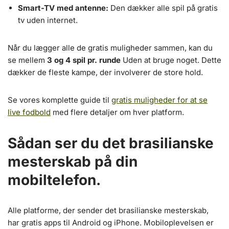
Smart-TV med antenne:
Den dækker alle spil på gratis
tv uden internet.
Når du lægger alle de gratis muligheder sammen, kan du
se mellem
3 og 4 spil pr. runde
Uden at bruge noget. Dette
dækker de fleste kampe, der involverer de store hold.
Se vores komplette guide til
gratis muligheder for at se
live fodbold
med flere detaljer om hver platform.
Sådan ser du det brasilianske
mesterskab på din
mobiltelefon.
Alle platforme, der sender det brasilianske mesterskab,
har gratis apps til Android og iPhone. Mobiloplevelsen er