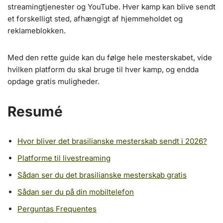
streamingtjenester og YouTube. Hver kamp kan blive sendt
et forskelligt sted, afhængigt af hjemmeholdet og
reklameblokken.
Med den rette guide kan du følge hele mesterskabet, vide
hvilken platform du skal bruge til hver kamp, ​​og endda
opdage gratis muligheder.
Resumé
Hvor bliver det brasilianske mesterskab sendt i 2026?
Platforme til livestreaming
Sådan ser du det brasilianske mesterskab gratis
Sådan ser du på din mobiltelefon
Perguntas Frequentes