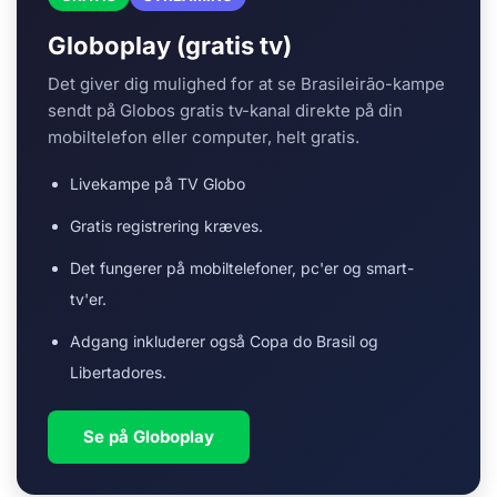
Globoplay (gratis tv)
Det giver dig mulighed for at se Brasileirão-kampe
sendt på Globos gratis tv-kanal direkte på din
mobiltelefon eller computer, helt gratis.
Livekampe på TV Globo
Gratis registrering kræves.
Det fungerer på mobiltelefoner, pc'er og smart-
tv'er.
Adgang inkluderer også Copa do Brasil og
Libertadores.
Se på Globoplay