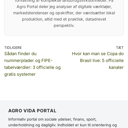
forvaltning af komplekse landbrugsvirksomheder. På
Agro Portal deler jeg analyser af digitale værktøjer,
markedstendenser og opskrifter, der værdsætter lokal
produktion, altid med et praktisk, datadrevet
perspektiv.
TIDLIGERE
TÆT
Sådan finder du
Hvor kan man se Copa do
nummerplader og FIPE-
Brasil live: 5 officielle
tabelværdier: 3 officielle og
kanaler
gratis systemer
AGRO VIDA PORTAL
Informativ portal om sociale ydelser, finans, sport,
underholdning og dagligliv. Indholdet er kun til orientering og